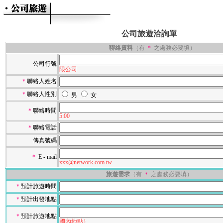
公司旅遊洽詢單
聯絡資料
（有
＊
之處務必要填）
公司行號
限公司
＊
聯絡人姓名
＊
聯絡人性別
男
女
＊
聯絡時間
5:00
＊
聯絡電話
傳真號碼
＊
E - mail
xxx@network.com.tw
旅遊需求
（有
＊
之處務必要填）
＊
預計旅遊時間
＊
預計出發地點
＊
預計旅遊地點
國內地點）