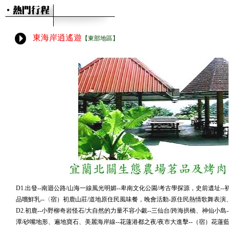
東海岸逍遙遊
【東部地區】
D1.出發--南迴公路/山海一線風光明媚--卑南文化公園/考古學探源，史前遺址--
品嚐鮮乳--〈宿）初鹿山莊/道地原住民風味餐，晚會活動-原住民熱情歌舞表演
D2.初鹿--小野柳奇岩怪石/大自然的力量不容小覷--三仙台/跨海拱橋、神仙小島-
潭/砂嘴地形、遍地寶石、美麗海岸線--花蓮港都之夜/夜市大進擊--（宿）花蓮