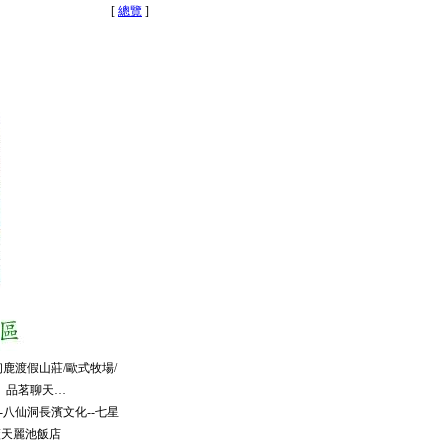
[
總覽
]
初鹿渡假山莊/歐式牧場/
、品茗聊天…
-八仙洞長濱文化--七星
藍天麗池飯店