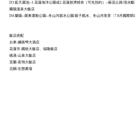
D3.藍天麗池--1.花蓮海洋公園或2.花蓮慈濟精舍（可先預約）--蘇花公路/清水
蘭陽溫泉大飯店
D4.蘭陽--羅東運動公園--冬山河親水公園/親子戲水、冬山河美景〈7.8月國際聞
飯店搭配
台東-娜路彎大酒店
花蓮市-國統大飯店、福隆飯店
礁溪-山泉大飯店
宜蘭-富翔大飯店
北關-生態農場