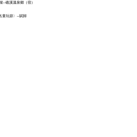
斷崖--礁溪溫泉鄉（宿）
名童玩節〉--賦歸