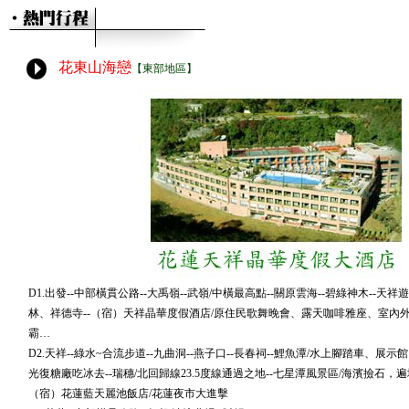
花東山海戀
【東部地區】
D1.出發--中部橫貫公路--大禹嶺--武嶺/中橫最高點--關原雲海--碧綠神木--天
林、祥德寺--（宿）天祥晶華度假酒店/原住民歌舞晚會、露天咖啡雅座、室內
霸…
D2.天祥--綠水~合流步道--九曲洞--燕子口--長春祠--鯉魚潭/水上腳踏車、展示
光復糖廠吃冰去--瑞穗/北回歸線23.5度線通過之地--七星潭風景區/海濱撿石，
（宿）花蓮藍天麗池飯店/花蓮夜市大進擊