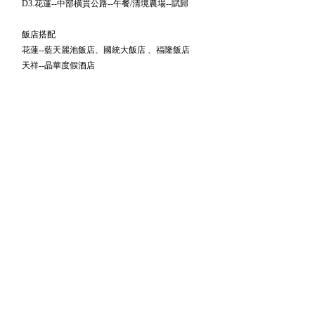
D3.花蓮--中部橫貫公路--午餐/清境農場--賦歸
飯店搭配
花蓮--藍天麗池飯店、國統大飯店 、福隆飯店
天祥--晶華度假酒店