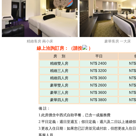
精緻客房 兩小床
豪華客房 一大床
線上洽詢訂房：（請按
）
房 別
平日
精緻雙人房
NT$ 2400
NT$
精緻三人房
NT$ 3200
NT$
精緻四人房
NT$ 3600
NT$
豪華雙人房
NT$ 2600
NT$
豪華三人房
NT$ 3600
NT$
豪華四人房
NT$ 3800
NT$
備 註：
1.此房價含中西式自助早餐，已含一成服務費
2.平日定義：週日至週五；假日定義：週六及二日以上連續
3.更改入住日期：如果您已訂房並完成付款，但想更改入住
客服人員。