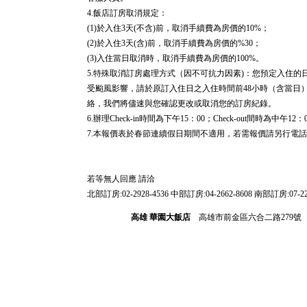
4.飯店訂房取消規定：
(1)於入住3天(不含)前，取消手續費為房價的10%；
(2)於入住3天(含)前，取消手續費為房價的%30；
(3)入住當日取消時，取消手續費為房價的100%。
5.特殊取消訂房處理方式（因不可抗力因素)：您預定入住
受颱風影響，請於原訂入住日之入住時間前48小時（含當日
絡，我們將儘速與您確認更改或取消您的訂房紀錄。
6.辦理Check-in時間為下午15：00；Check-out間時為中午12：0
7.本報價表於春節連續假日期間不適用，若需報價請另行電
若等無人回應 請洽
北部訂房:02-2928-4536 中部訂房:04-2662-8608 南部訂房:07-22
高雄 華園大飯店
高雄市前金區六合二路279號