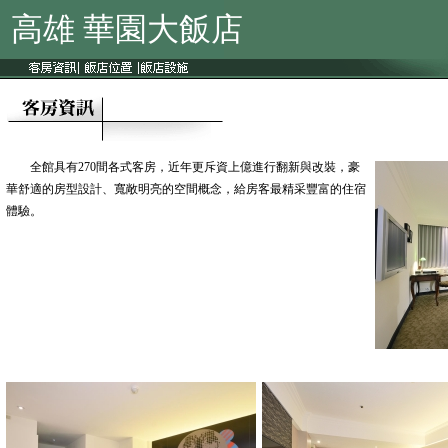
高雄 華園大飯店
全館具有270間各式客房，近年更斥資上億進行翻新與改裝，豪
華舒適的房型設計、寬敞明亮的空間概念，給房客最精采豐富的住宿
體驗。