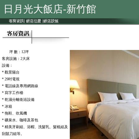
日月光大飯店-新竹館
坪 數：12坪
客房設施：2大床
設備：
* 觀景陽台
* 29吋電視
* 電話線及專用網路線
* 寫字工作檯
* 乾濕分離衛浴設備
* 冰箱
* 拖鞋、吹風機
* 礦泉水、咖啡及茶包
* 精美牙刷組、浴帽、洗髮乳、髮梳組及
刮鬍刀組等。