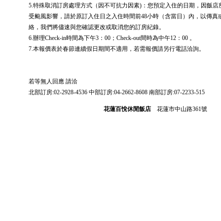
5.特殊取消訂房處理方式（因不可抗力因素)：您預定入住的日期，因飯
受颱風影響，請於原訂入住日之入住時間前48小時（含當日）內，以傳真
絡，我們將儘速與您確認更改或取消您的訂房紀錄。
6.辦理Check-in時間為下午3：00；Check-out間時為中午12：00 。
7.本報價表於春節連續假日期間不適用，若需報價請另行電話洽詢。
若等無人回應 請洽
北部訂房:02-2928-4536 中部訂房:04-2662-8608 南部訂房:07-2233-515
花蓮百悅休閒飯店
花蓮市中山路361號