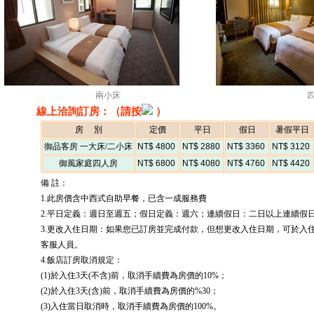
兩小床
線上洽詢訂房：（請按
）
房 別
定價
平日
假日
暑假平日
御品客房 一大床/二小床
NT$ 4800
NT$ 2880
NT$ 3360
NT$ 3120
御風家庭四人房
NT$ 6800
NT$ 4080
NT$ 4760
NT$ 4420
備 註：
1.此房價含中西式自助早餐，已含一成服務費
2.平日定義：週日至週五；假日定義：週六；連續假日：二日以上連續假
3.更改入住日期：如果您已訂房並完成付款，但想更改入住日期，可於入
客服人員。
4.飯店訂房取消規定：
(1)於入住3天(不含)前，取消手續費為房價的10%；
(2)於入住3天(含)前，取消手續費為房價的%30；
(3)入住當日取消時，取消手續費為房價的100%。