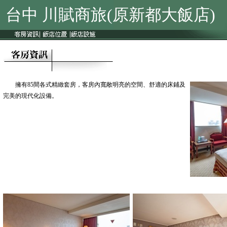
台中 川賦商旅(原新都大飯店)
擁有85間各式精緻套房，客房內寬敞明亮的空間、舒適的床鋪及
完美的現代化設備。