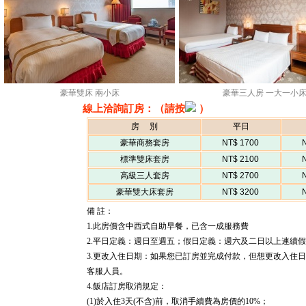
豪華雙床 兩小床
豪華三人房 一大一小
線上洽詢訂房：（請按
）
房 別
平日
豪華商務套房
NT$ 1700
標準雙床套房
NT$ 2100
高級三人套房
NT$ 2700
豪華雙大床套房
NT$ 3200
備 註：
1.此房價含中西式自助早餐，已含一成服務費
2.平日定義：週日至週五；假日定義：週六及二日以上連續
3.更改入住日期：如果您已訂房並完成付款，但想更改入住
客服人員。
4.飯店訂房取消規定：
(1)於入住3天(不含)前，取消手續費為房價的10%；