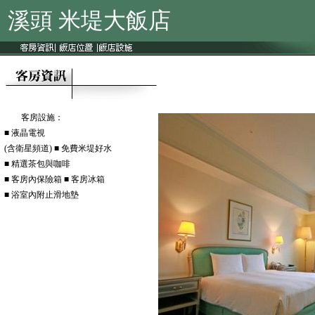
溪頭 米堤大飯店
客房設施：
■ 液晶電視
(含衛星頻道) ■ 免費米堤好水
■ 精選茶包與咖啡
■ 客房內保險箱 ■ 客房冰箱
■ 浴室內附止滑地墊