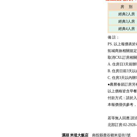
房 別
經典2人房
經典3人房
經典4人房
備 註：
PS. 以上報價
拓城商旅相關規定
取消CXL訂房相
A. 住房日3天
B. 住房日前3
C. 住房3天以內
●農曆春節訂房另
以上價格皆含早餐
付款方式：請於入
本報價僅供參考，
若等無人回應 請
北部訂房:02-2928-
溪頭 米堤大飯店
南投縣鹿谷鄉米堤街1號