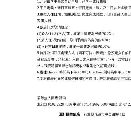
1.此房價含中西式自助早餐，已含一成服務費
2.平日定義：週日至週五；假日定義：週六及二日以上連續
3.更改入住日期：如果您已訂房並完成付款，但想更改入住
客服人員。
4.飯店訂房取消規定：
(1)於入住3天(不含)前，取消手續費為房價的10%；
(2)於入住3天(含)前，取消手續費為房價的%30；
(3)入住當日取消時，取消手續費為房價的100%。
5.特殊取消訂房處理方式（因不可抗力因素)：您預定入住
受颱風影響，請於原訂入住日之入住時間前48小時（含當日
絡，我們將儘速與您確認更改或取消您的訂房紀錄。
6.辦理Check-in時間為下午3：00；Check-out間時為中午12：0
7.本報價表於春節連續假日期間不適用，若需報價請另行電
若等無人回應 請洽
北部訂房:02-2928-4536 中部訂房:04-2662-8608 南部訂房:07-22
麗軒國際飯店
花蓮縣花蓮市中美路99-1號