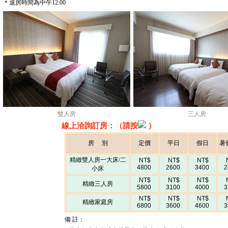
＊退房時間為中午12:00
雙人房
三人房
線上洽詢訂房：（請按
）
房 別
定價
平日
假日
暑
精緻雙人房一大床/二
NT$
NT$
NT$
4800
2600
3400
2
小床
NT$
NT$
NT$
精緻三人房
5800
3100
4000
3
NT$
NT$
NT$
精緻家庭房
6800
3600
4600
3
備 註：