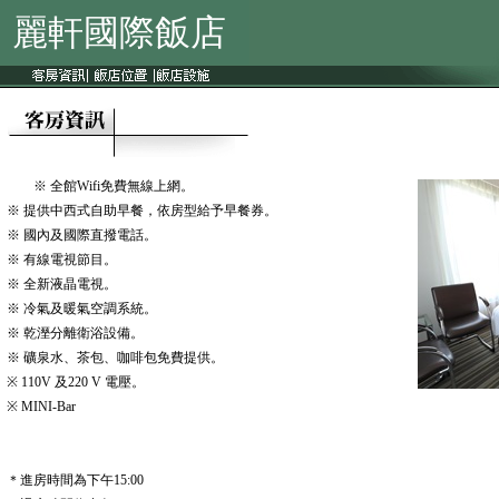
麗軒國際飯店
※ 全館Wifi免費無線上網。
※ 提供中西式自助早餐，依房型給予早餐券。
※ 國內及國際直撥電話。
※ 有線電視節目。
※ 全新液晶電視。
※ 冷氣及暖氣空調系統。
※ 乾溼分離衛浴設備。
※ 礦泉水、茶包、咖啡包免費提供。
※ 110V 及220 V 電壓。
※ MINI-Bar
＊進房時間為下午15:00