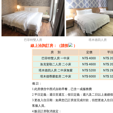
巴菲特雙人房
塔木德四人房
線上洽詢訂房：（請按
）
房 別
定價
平
巴菲特雙人房 一中床
NT$ 4000
NT$ 2
洛克斐勒二人房 二小床
NT$ 4600
NT$ 2
塔木德四人房 二中床無窗
NT$ 5200
NT$ 2
塔木德尊榮套房 二中床
NT$ 6000
NT$ 3
備 註：
1.此房價含中西式自助早餐，已含一成服務費
2.平日定義：週日至週五；假日定義：週六及二日以上連續
3.更改入住日期：如果您已訂房並完成付款，但想更改入住
客服人員。
4.飯店訂房取消規定：