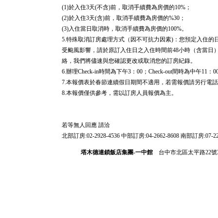
(1)於入住3天(不含)前，取消手續費為房價的10%；
(2)於入住3天(含)前，取消手續費為房價的%30；
(3)入住當日取消時，取消手續費為房價的100%。
5.特殊取消訂房處理方式（因不可抗力因素)：您預定入住
受颱風影響，請於原訂入住日之入住時間前48小時（含當日
絡，我們將儘速與您確認更改或取消您的訂房紀錄。
6.辦理Check-in時間為下午3：00；Check-out間時為中午11：0
7.本報價表於春節連續假日期間不適用，若需報價請另行電
8.本報價僅供參考，需以訂房人員報價為主。
若等無人回應 請洽
北部訂房:02-2928-4536 中部訂房:04-2662-8608 南部訂房:07-22
塔木德連鎖飯店集團-一中館
台中市北區太平路22號