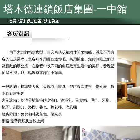
塔木德連鎖飯店集團-一中館
簡單大方的精致房型，兼具商務或精緻休閒之機能，滿足不同賓
客的住房需求，賓客可享用豐富迷你吧、萬用插座、免費無限上網以
及寬敞的辦公桌，在旅程中以不同的角度欣賞生活中的美好，發現繁
忙城市裡，那一點溫馨寧靜的小確幸。
一般設施：標準雙人床、天鵝羽毛寢具、42吋液晶電視、快煮壺、塔
木德致富聖經
盥洗設備：乾溼分離衛浴(無浴缸)、沐浴乳、洗髮精、毛巾、牙刷、
梳子、刮鬍刀、浴帽、香皂、棉花棒、吹風機
隨房附贈：免費咖啡及茶包、礦泉水
網路:免費寬頻及無線上網