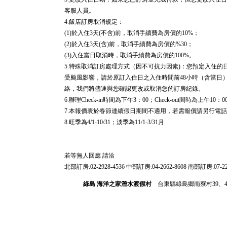
客服人員。
4.飯店訂房取消規定：
(1)於入住3天(不含)前，取消手續費為房價的10%；
(2)於入住3天(含)前，取消手續費為房價的%30；
(3)入住當日取消時，取消手續費為房價的100%。
5.特殊取消訂房處理方式（因不可抗力因素)：您預定入住
受颱風影響，請於原訂入住日之入住時間前48小時（含當日
絡，我們將儘速與您確認更改或取消您的訂房紀錄。
6.辦理Check-in時間為下午3：00；Check-out間時為上午10：0
7.本報價表於春節連續假日期間不適用，若需報價請另行電
8.旺季為4/1-10/31；淡季為11/1-3/31月
若等無人回應 請洽
北部訂房:02-2928-4536 中部訂房:04-2662-8608 南部訂房:07-22
綠島 海洋之家潛水渡假村
台東縣綠島鄉南寮村39、4