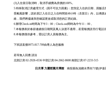
(3)入住當日取消時，取消手續費為房價的100%。
5.特殊取消訂房處理方式（因不可抗力因素)：您預定入住的日期，因飯
受颱風影響，請於原訂入住日之入住時間前48小時（含當日）內，以傳真
絡，我們將儘速與您確認更改或取消您的訂房紀錄。
6.辦理Check-in時間為下午3：00；Check-out間時為中午11：00 。
7.本報價表於春節連續假日期間及萬人泳渡不適用，若需報價請另行電話
8.本報價僅供參考，需以訂房人員報價為主。
下班請直撥0975-817-709由專人為您服務
若等無人回應 請洽
北部訂房:02-2928-4536 中部訂房:04-2662-8608 南部訂房:07-2233-515
日月潭 力麗哲園月潭館
南投縣魚池鄉水秀街71號(伊達