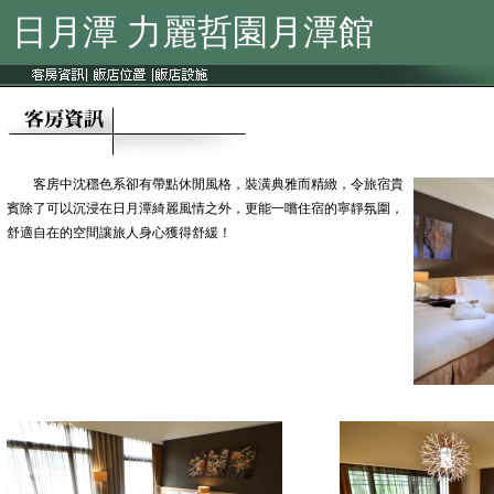
日月潭 力麗哲園月潭館
客房中沈穩色系卻有帶點休閒風格，裝潢典雅而精緻，令旅宿貴
賓除了可以沉浸在日月潭綺麗風情之外，更能一嚐住宿的寧靜氛圍，
舒適自在的空間讓旅人身心獲得舒緩！