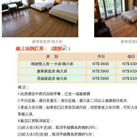
豪華家庭房 兩大床
豪華景緻
線上洽詢訂房：（請按
）
房 別
平日
假日
精緻雙人房 一大床/兩小床
NT$ 4600
NT$ 630
豪華家庭房 兩大床
NT$ 5900
NT$ 810
景緻家庭房 兩大床
NT$ 5900
NT$ 810
備 註：
1.此房價含中西式自助早餐，已含一成服務費
2.平日定義：週日至週五；假日定義：週六及二日以上連續假日前夕。
3.更改入住日期：如果您已訂房並完成付款，但想更改入住日期，可於入
客服人員。
4.飯店訂房取消規定：
(1)於入住3天(不含)前，取消手續費為房價的10%；
(2)於入住3天(含)前，取消手續費為房價的%30；