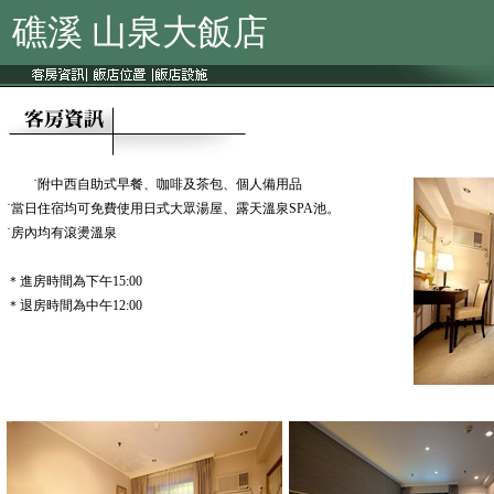
礁溪 山泉大飯店
˙附中西自助式早餐、咖啡及茶包、個人備用品
˙當日住宿均可免費使用日式大眾湯屋、露天溫泉SPA池。
˙房內均有滾燙溫泉
＊進房時間為下午15:00
＊退房時間為中午12:00