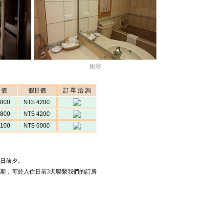
衛浴
日價
假日價
訂 單 洽 詢
2800
NT$ 4200
2800
NT$ 4200
4100
NT$ 6000
假日前夕。
日期，可於入住日前3天聯繫我們的訂房