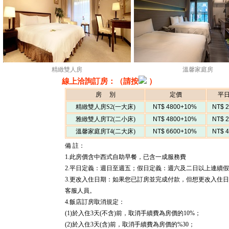
精緻雙人房
溫馨家庭房
線上洽詢訂房：（請按
）
房 別
定價
平
精緻雙人房S2(一大床)
NT$ 4800+10%
NT$ 
雅緻雙人房T2(二小床)
NT$ 4800+10%
NT$ 
溫馨家庭房T4(二大床)
NT$ 6600+10%
NT$ 
備 註：
1.此房價含中西式自助早餐，已含一成服務費
2.平日定義：週日至週五；假日定義：週六及二日以上連續
3.更改入住日期：如果您已訂房並完成付款，但想更改入住
客服人員。
4.飯店訂房取消規定：
(1)於入住3天(不含)前，取消手續費為房價的10%；
(2)於入住3天(含)前，取消手續費為房價的%30；